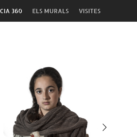
CIA 360
ELS MURALS
VISITES