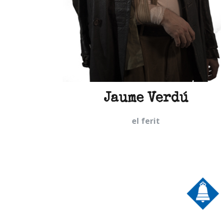
a
Jaume Verdú
el ferit