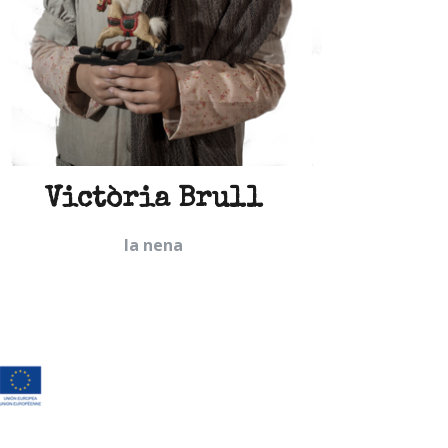
Victòria Brull
T
la nena